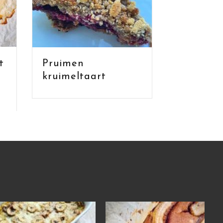
t
Pruimen
Gevulde 
kruimeltaart