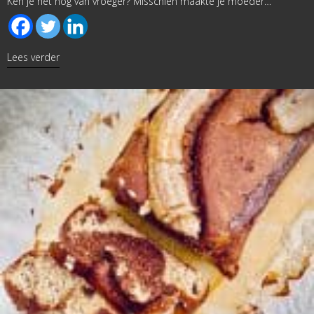
Ken je het nog van vroeger? Misschien maakte je moeder…
about Broodpudding
Lees verder