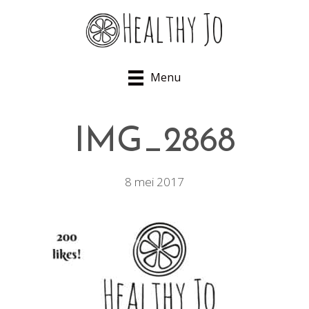
Menu
IMG_2868
8 mei 2017