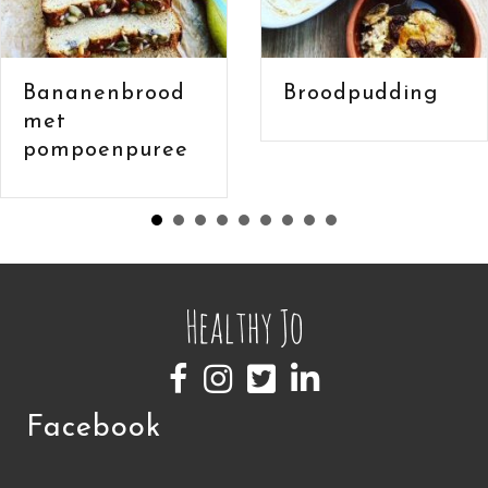
Bananenbroo
Broodpudding
met havermou
en cacao
Facebook