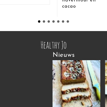
havermout en
cacao
Nieuws