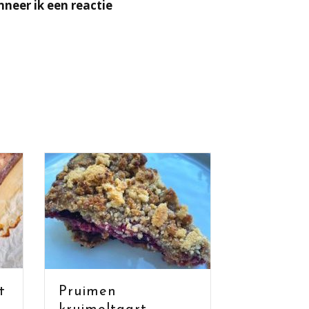
neer ik een reactie
Pruimen
Gevulde eier