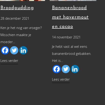
Broodpudding
Bananenbrood
met havermout
28 december 2021
en cacao
Ken je het nog van vroeger?
Misschien maakte je
14 november 2021
moeder…
Je hebt vast al wel eens
bananenbrood gebakken.
about Broodpudding
Lees verder
Het is…
 met pompoenpuree
about Bananenbrood m
Lees verder