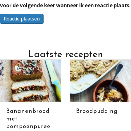
voor de volgende keer wanneer ik een reactie plaats.
Laatste recepten
Bananenb
od
Broodpudding
met have
en cacao
ee