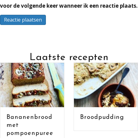
voor de volgende keer wanneer ik een reactie plaats.
Laatste recepten
Bananenb
od
Broodpudding
met have
en cacao
ee