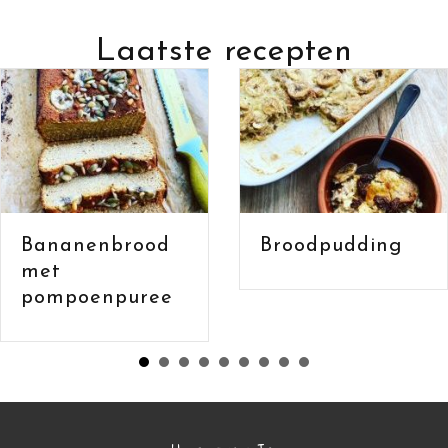
Laatste recepten
Bananenbrood
Broodpudding
met havermou
en cacao