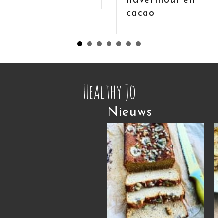
havermout en
cacao
Nieuws