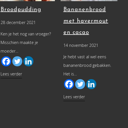
Broodpudding
Bananenbrood
met havermout
28 december 2021
en cacao
Ken je het nog van vroeger?
Misschien maakte je
14 november 2021
moeder…
Je hebt vast al wel eens
bananenbrood gebakken.
about Broodpudding
Lees verder
Het is…
 met pompoenpuree
about Bananenbrood m
Lees verder