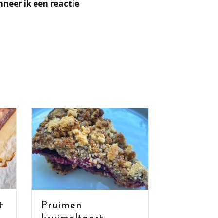
neer ik een reactie
Pruimen
Gevulde eiere