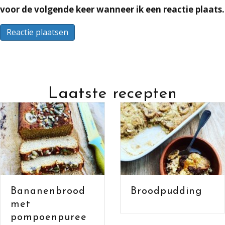
voor de volgende keer wanneer ik een reactie plaats.
Laatste recepten
Banane
ood
Broodpudding
met hav
en caca
ree