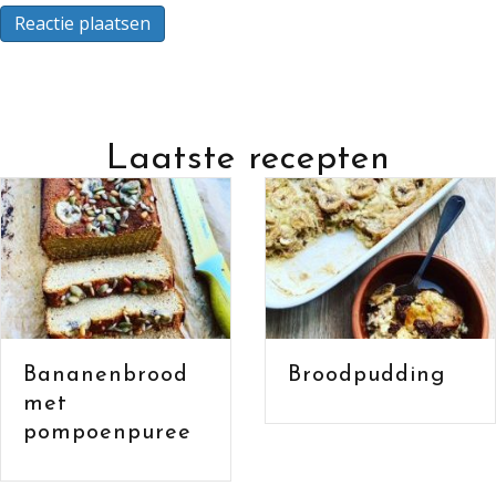
Laatste recepten
Bananenbrood
Broodpudding
met havermou
en cacao