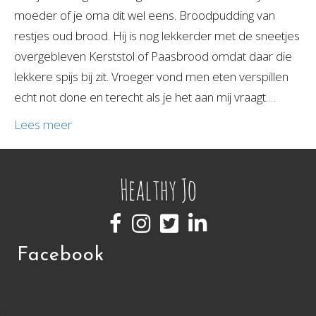
moeder of je oma dit wel eens. Broodpudding van
restjes oud brood. Hij is nog lekkerder met de sneetjes
overgebleven Kerststol of Paasbrood omdat daar die
lekkere spijs bij zit. Vroeger vond men eten verspillen
echt not done en terecht als je het aan mij vraagt.…
Lees meer
Facebook